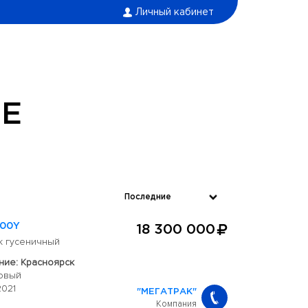
Личный кабинет
Е
100Y
18 300 000
к гусеничный
ие: Красноярск
овый
2021
"МЕГАТРАК"
Компания