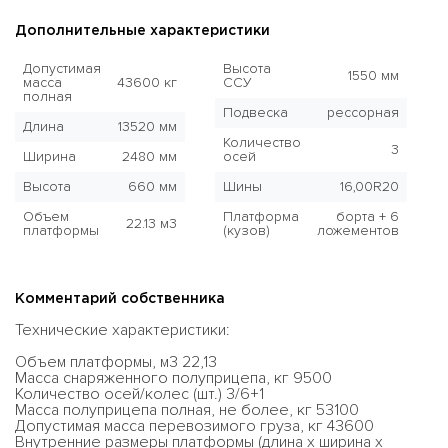
Дополнительные характеристики
Допустимая
Высота
1550 мм
масса
43600 кг
ССУ
полная
Подвеска
рессорная
Длина
13520 мм
Количество
3
Ширина
2480 мм
осей
Высота
660 мм
Шины
16,00R20
Объем
Платформа
борта + 6
22.13 м3
платформы
(кузов)
ложементов
Комментарий собственника
Технические характеристики:
Объем платформы, м3 22,13
Масса снаряженного полуприцепа, кг 9500
Количество осей/колес (шт.) 3/6+1
Масса полуприцепа полная, не более, кг 53100
Допустимая масса перевозимого груза, кг 43600
Внутренние размеры платформы (длина х ширина х