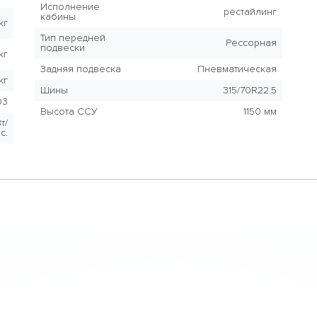
Исполнение
рестайлинг
кабины
кг
Тип передней
Рессорная
подвески
кг
Задняя подвеска
Пневматическая
кг
Шины
315/70R22.5
03
Высота ССУ
1150 мм
т/
.с.