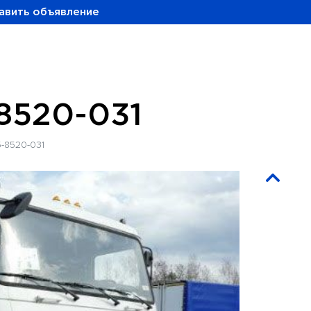
авить объявление
8520-031
-8520-031