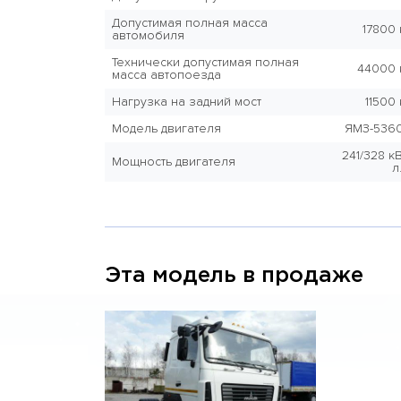
Допустимая полная масса
17800 
автомобиля
Технически допустимая полная
44000 
масса автопоезда
Нагрузка на задний мост
11500 
Модель двигателя
ЯМЗ-536
241/328 кВ
Мощность двигателя
л
Эта модель в продаже