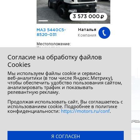
3 573 000
Наталья
МАЗ 5440C5-
Компания
8520-031
Местоположение:
Красноярск
Состояние: Новый
Согласие на обработку файлов
Год выпуска: 2020
Сookies
Мы используем файлы cookie и сервисы
веб‑аналитики (в том числе Яндекс.Метрику),
чтобы обеспечить удобство пользования сайтом,
анализировать трафик и показывать
релевантную рекламу.
Продолжая использовать сайт, Вы соглашаетесь с
использованием cookie. Подробнее в политике
конфиденциальности:
https://motors.ru/conf
.
Обработка персональных данных
Политика конфиден
Я СОГЛАСЕН