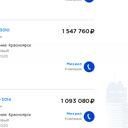
3010
1 547 760
н
ие: Красноярск
овый
2020
Михаил
Компания
-3014
1 093 080
н
ие: Красноярск
Михаил
Компания
овый
2020