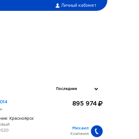
Личный кабинет
014
895 974
н
ие: Красноярск
овый
Михаил
2020
Компания