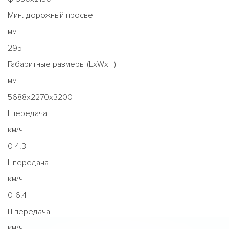
Мин. дорожный просвет
мм
295
Габаритные размеры (LxWxH)
мм
5688x2270x3200
I передача
км/ч
0-4.3
II передача
км/ч
0-6.4
III передача
км/ч