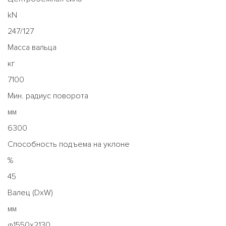
kN
247/127
Масса вальца
кг
7100
Мин. радиус поворота
мм
6300
Способность подъема на уклоне
%
45
Валец (DxW)
мм
φ1550х2130