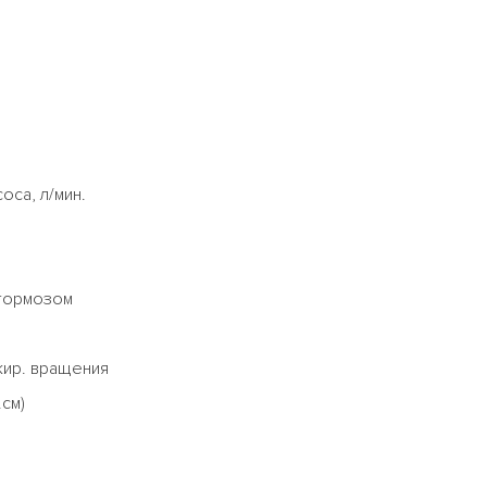
оса, л/мин.
 тормозом
кир. вращения
см)