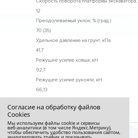
Скорость поворота платформы экскаватора, 
12
Преодолеваемый уклон, % (град.)
70 (35)
Удельное давление на грунт, кПа
41,7
Режущее усилие ковша, кН
92,7
Режущее усилие рукояти, кН
66,13
Согласие на обработку файлов
Сookies
Мы используем файлы cookie и сервисы
веб‑аналитики (в том числе Яндекс.Метрику),
чтобы обеспечить удобство пользования сайтом,
анализировать трафик и показывать