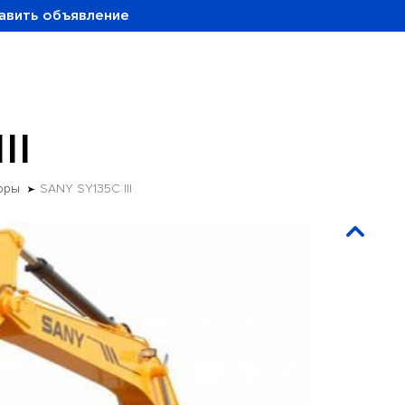
авить объявление
II
оры
SANY SY135C III