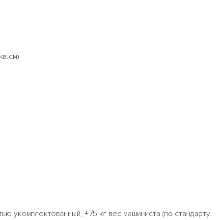
в.см)
ью укомплектованный, +75 кг вес машиниста (по стандарту