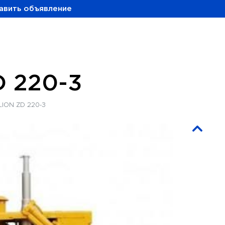
авить объявление
 220-3
ION ZD 220-3