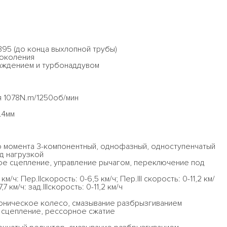
95 (до конца выхлопной трубы)
поколения
лаждением и турбонаддувом
я 1078N.m/1250об/мин
.4мм
 момента 3-компонентный, однофазный, одноступенчатый
д нагрузкой
тое сцепление, управление рычагом, переключение под
ч: Пер.IIскорость: 0-6,5 км/ч; Пер.III скорость: 0-11,2 км/
,7 км/ч: зад.IIIскорость: 0-11,2 км/ч
оническое колесо, смазывание разбрызгиванием
 сцепление, рессорное сжатие