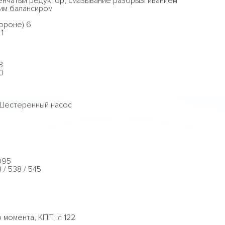
енчатый редуктор, смазывание разбрызгиванием
щим балансиром
ороне) 6
1
8
0
 Шестеренный насос
095
/ 538 / 545
момента, КПП, л 122