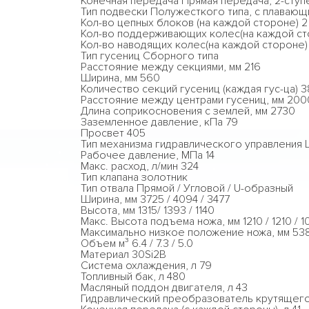
Конечная передача Прямая передача, 2-ступ
Тип подвески Полужесткого типа, с плаваю
Кол-во цепных блоков (на каждой стороне) 2
Кол-во поддерживающих колес(на каждой ст
Кол-во наводящих колес(на каждой стороне) 
Тип гусениц Сборного типа
Расстояние между секциями, мм 216
Ширина, мм 560
Количество секций гусениц (каждая гус-ца) 3
Расстояние между центрами гусениц, мм 200
Длина соприкосновения с землей, мм 2730
Заземленное давление, кПа 79
Просвет 405
Тип механизма гидравлического управления
Рабочее давление, МПа 14
Макс. расход, л/мин 324
Тип клапана золотник
Тип отвала Прямой / Угловой / U-образный
Ширина, мм 3725 / 4094 / 3477
Высота, мм 1315/ 1393 / 1140
Макс. Высота подъема ножа, мм 1210 / 1210 / 1
Максимально низкое положение ножа, мм 538 
Объем м³ 6.4 / 7.3 / 5.0
Материал 30Si2B
Система охлаждения, л 79
Топливный бак, л 480
Масляный поддон двигателя, л 43
Гидравлический преобразователь крутящего 