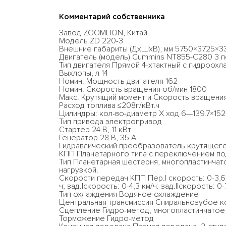
Комментарий собственника
Завод ZOOMLION, Китай
Модель ZD 220-3
Внешние габариты (ДхШхВ), мм 5750×3725×33
Двигатель (модель) Cummins NT855-C280 3 
Тип двигателя Прямой 4-хтактный с гидроох
Выхлопы, л 14
Номин. Мощность двигателя 162
Номин. Скорость вращения об/мин 1800
Макс. Крутящий момент и Скорость вращени
Расход топлива ≤208г/кВт.ч
Цилиндры: кол-во-диаметр Х ход 6—139.7×152
Тип привода электропривод
Cтартер 24 В, 11 кВт
Генератор 28 В, 35 A
Гидравлический преобразователь крутящего
КПП Планетарного типа с переключением по
Тип Планетарная шестерня, многопластинча
нагрузкой.
Скорости передач КПП Пер.I скорость: 0-3,6 км/
ч; зад.Iскорость: 0-4,3 км/ч: зад.IIскорость: 0-7
Тип охлаждения Водяное охлаждение
Центральная трансмиссия Спиральнозубое к
Сцепление Гидро-метод, многопластинчатое
Торможение Гидро-метод