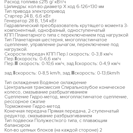
Расход топлива ≤215 g/ кВт/ч
Цилиндры: кол-во-диаметр Х ход 6-126×130 мм
Тип привода электропривод
Cтартер 24 В, 6,6 кВт
Генератор 28 В, 1,54 кВт
Гидравлический преобразователь крутящего момента 3-
компонентный, однофазный, одноступенчатый
КПП Планетарного типа с переключением под нагрузкой
Тип Планетарная шестерня, многопластинчатое
сцепление, управление рычагом, переключение под
нагрузкой.
Скорости передач КПП Пер.I скорость: 0-3,8 км/ч
Пер.Ⅱскорость: 0-6,6 км/ч
Пер.Ⅲ скорость: 0-10,6 км/ч, зад.Ⅰскорость: 0-4,9 км/ч
зад.Ⅱскорость: 0-8,5 km/h, зад.Ⅲскорость: 0-13,6km/h
Тип охлаждения Водяное охлаждение
Центральная трансмиссия Спиральнозубое коническое
колесо, смазывание разбрызгиванием
Сцепление Гидро-метод, многопластинчатое сцепление,
рессорное сжатие
Торможение Гидро-метод
Конечная передача Прямая передача, 2-ступенчатый
редуктор, смазывание разбрызгиванием
Тип подвески Полужесткого типа, с плавающим
балансиром
Кол-во цепных блоков (на каждой стороне) 2