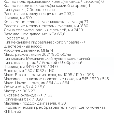
Кол-во поддерживающих колес(на каждой стороне) 6
Кол-во наводящих колес(на каждой стороне) 1
Тип гусениц Сборного типа
Расстояние между секциями, мм 203,2
Ширина, мм 510
Количество секций гусениц(каждая гус-ца) 37
Расстояние между центрами гусениц, мм 1880
Длина соприкосновения с землей, мм 2430
Заземленное давление, кПа 65,8
Просвет 400
Тип механизма гидравлического управления
Шестеренный насос
Рабочее давление, МПа 14
Макс. расход , л/мин 207/ 1850 об/ми
Тип клапана Механический мультипозиционный
Тип отвала Прямой / Угловой / U-образный
Ширина, мм 3416 / 3970 / 3477
Высота, мм 1150 / 1032 / 1140
Макс. Высота подъема ножа, мм 1095 / 1110 / 1095
Максимально низкое положение ножа, мм 545 / 530 / 545
Макс. Наклон ножа, мм 864 / -- / 864
Объем м³ 4,5 / 4,2 / 5,0
Материал 30Si2B
Система охлаждения, л 63
Топливный бак, л 320
Масляный поддон двигателя, л 30
Гидравлический преобразователь крутящего момента,
КПП, л 52