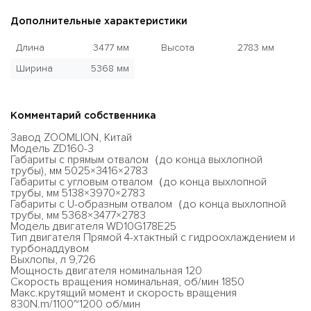
Дополнительные характеристики
Длина
3477 мм
Высота
2783 мм
Ширина
5368 мм
Комментарий собственника
Завод ZOOMLION, Китай
Модель ZD160-3
Габариты с прямым отвалом（до конца выхлопной
трубы), мм 5025×3416×2783
Габариты с угловым отвалом（до конца выхлопной
трубы, мм 5138×3970×2783
Габариты с U-образным отвалом（до конца выхлопной
трубы, мм 5368×3477×2783
Модель двигателя WD10G178E25
Тип двигателя Прямой 4-хтактный с гидроохлаждением и
турбонаддувом
Выхлопы, л 9,726
Мощность двигателя номинальная 120
Скорость вращения номинальная, об/мин 1850
Макс.крутящий момент и скорость вращения
830N.m/1100~1200 об/мин