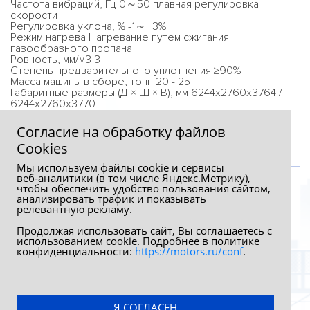
Частота вибраций, Гц 0～50 плавная регулировка
скорости
Регулировка уклона, % -1～+3%
Режим нагрева Нагревание путем сжигания
газообразного пропана
Ровность, мм/м3 3
Степень предварительного уплотнения ≥90%
Масса машины в сборе, тонн 20 - 25
Габаритные размеры (Д × Ш × В), мм 6244x2760x3764 /
6244x2760x3770
Транспортная высота, мм 3100
Согласие на обработку файлов
Сookies
Мы используем файлы cookie и сервисы
веб‑аналитики (в том числе Яндекс.Метрику),
чтобы обеспечить удобство пользования сайтом,
анализировать трафик и показывать
релевантную рекламу.
Продолжая использовать сайт, Вы соглашаетесь с
использованием cookie. Подробнее в политике
конфиденциальности:
https://motors.ru/conf
.
Обработка персональных данных
Политика конфиденциальности
Я СОГЛАСЕН