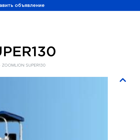
авить объявление
PER130
ZOOMLION SUPER130