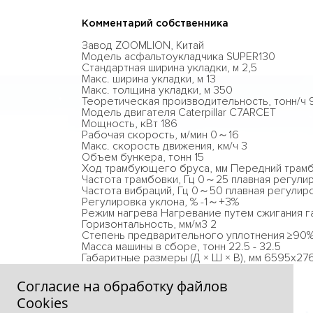
Комментарий собственника
Завод ZOOMLION, Китай
Модель асфальтоукладчика SUPER130
Стандартная ширина укладки, м 2,5
Макс. ширина укладки, м 13
Макс. толщина укладки, м 350
Теоретическая производительность, тонн/ч 
Модель двигателя Caterpillar C7ARCET
Мощность, кВт 186
Рабочая скорость, м/мин 0～16
Макс. скорость движения, км/ч 3
Объем бункера, тонн 15
Ход трамбующего бруса, мм Передний трамб
Частота трамбовки, Гц 0～25 плавная регули
Частота вибраций, Гц 0～50 плавная регулир
Регулировка уклона, % -1～+3%
Режим нагрева Нагревание путем сжигания 
Горизонтальность, мм/м3 2
Степень предварительного уплотнения ≥90
Масса машины в сборе, тонн 22.5 - 32.5
Габаритные размеры (Д × Ш × В), мм 6595x2
Транспортная высота, мм 3100
Согласие на обработку файлов
Сookies