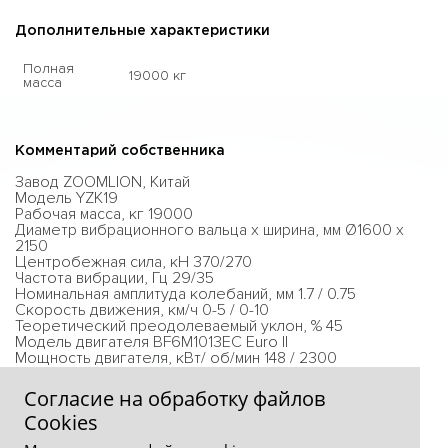
Дополнительные характеристики
Полная
19000 кг
масса
Комментарий собственника
Завод ZOOMLION, Китай
Модель YZK19
Рабочая масса, кг 19000
Диаметр вибрационного вальца х ширина, мм Ø1600 x
2150
Центробежная сила, кН 370/270
Частота вибрации, Гц 29/35
Номинальная амплитуда колебаний, мм 1.7 / 0.75
Скорость движения, км/ч 0-5 / 0-10
Теоретический преодолеваемый уклон, % 45
Модель двигателя BF6M1013EC Euro II
Мощность двигателя, кВт/ об/мин 148 / 2300
Габаритные размеры (ДхШхВ), мм 6200 x 2400 x 3220
Согласие на обработку файлов
Сookies