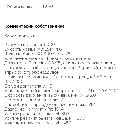
Объем ковша
4.6 м3
Комментарий собственника
Характеристики:
Рабочий вес, кг: 69 000
Емкость ковша, м3: 2,4 ~ 4,6
Шум в кабине (ISO 6395), дБ: 78
Крепление кабины: 4 резиновых демпера
Двигатель: Cummins QSX15, с водяным охлаждением,
четырехтактный, шестицилиндровый, рядный, прямого
впрыска, с турбонаддувом
Номинальная мощность/ скорость вращ, кВ/об.мин:
336/1800
Объем двигателя, л: 15
Макс. крутящий момент/скорость вращ, N.m: 2102/1400
Скорость движения (выс/низк.), км/ч: 4.2/3.0
Скорость поворота, r/min: 7
Способность преодолевания подъема: 35°
Давление на грунт, kPa: 101,4
Усилие резания ковша, кН: 363
Усилие резания рычага ковша, кН: 300
Максимальная сила тяги, кН: 450