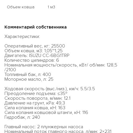
Объем ковша
1 м3
Комментарий собственника
Характеристики:
Оперативный вес, кг: 25500
Объем ковша, м3: 1,05~1,25
Двигатель: ISUZU CC-6BG1TRP
Количество цилиндров: 6
Номинальная мощность/скорость, кВт/ об/мин: 128,5
/2100
Топливный бак, л: 400
Моторное масло, л: 25
Ходовая скорость (выс./низ.), км/ч: 5.5/3.5
Преодоление подъема: ≤35º
Скорость поворота, м/мин: 12.1
Давление на грунт, кPa: 49,3
Сила копания ковша, кН: 163
Сила копания ковшовой штанги, кН: 116
Гидробак, л: 240
Главный насос: 2 плунжерных насоса
Номинальный поток главного насоса, л/мин: 2×231