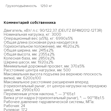
Грузоподъёмность
1250 кг
Комментарий собственника
Двигатель, кВт/ л.с: 90/122,37, (DEUTZ BF4M2012-12T3R)
Номинальная нагрузка, кг: 3000
Операционный вес (±5%), кг: 6990±5%
Общая длина (основная рука находится в
Горизонтальном положении), мм: 4620±2%
Общая ширина, мм: 2415±2%
Общая высота, мм: 2355±2%
Колесная база, мм: 2850±2%
Ширина шасси, мм: 1920±2%
Минимальный дорожный просвет, мм: 370±5%
Расстояние центра нагрузки, мм: 500
Максимальная высота подъема (на верхнюю плоскость
вилки), мм: 6200±100
Максимальное расстояние расширения вперед
(горизонтальный рычаг, от центра нагрузки на переднюю
шину), мм: 2990±100
Переменным углом наклона, °: — 3~65±1
Вилка угол кадра (горизонтальный рычаг), °: — 90~18±1.5
Рабочее давление гидравлической системы, МПа:
Рабочая: 24
Рулевое: 17.2