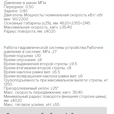
Давление в шинах МПа:
Переднее: 0,50
Заднее: 0,40
Двигатель Мощность/ номинальная скорость кВт/ об/
мин: 90/2200
Основные габариты (±2%), мм: 4620×2355×2145
Максимальная скорость, км/ч: ≥35/40
Радиус поворота, мм: ≤4020
Работа гидравлической системы устройства:Рабочее
давление в системе, MPa :27
Время подъема: ≤10
Время опускания: ≤8
Время выдвижения второй стрелы: ≤9.5
Время втягивания второй стрелы: ≤8
Время наклона рамки вил: ≤6.5
Время возвращения наклона рамки вил: ≤6
Грузоподъемность при максимальном вылете стрелы, кг:
1250
Преодолеваемый уклон: ≥25°
Макс. скорость передвижения, км/ч: 35/40
Минимальный радиус поворота (внешняя сторона шины),
мм: ≤4020
Макс. тяговое усилие, кН: ≥55
Спецификация автошины: 405/70-20TL/405/70-24TL