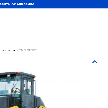
авить объявление
рокатки
XCMG XP303