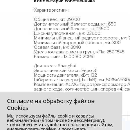
Комментарий собственника
Характеристики:
Общий вес, кг: 29700
Дополнительный балласт воды, кг: 650
Дополнительный балласт , кг: 14500
Ширина уплотнения , мм: 23600
Минимальный внешний радиус поворота , мм:
Минимальный дорожный просвет, мм: 300
Осевая база, мм: 3840
Удельное давление на грунт, кПа: 250~545
Размер шины: 13.00-80-20PR
Двигатель: Shanghai
Экологический класс: Евро-3
Мощность двигателя, кВт: 132
Габаритные размеры (ДхШхВ), мм: 5015x2530
Комплектация: XCMG гидротрансформотор А
заднего хода, количество шин, спереди 4, сз
интервальным выключателем.
Согласие на обработку файлов
Сookies
Мы используем файлы cookie и сервисы
веб‑аналитики (в том числе Яндекс.Метрику),
чтобы обеспечить удобство пользования сайтом,
анализировать трафик и показывать