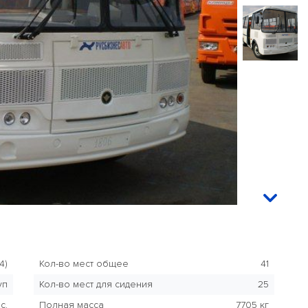
4)
Кол-во мест общее
41
уп
Кол-во мест для сидения
25
с.
Полная масса
7705 кг