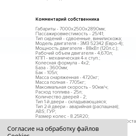
Комментарий собственника
Габариты - 7000х2500х2890мм;
Пассажировместимость - 25/41;
Тип сидений - сдвоенные, винилискожа;
Модель двигателя - ЗМЗ 52342 (Евро-4);
Мощность двигателя - 88кВт (120л.с.);
Рабочий объем двигателя - 4,670л;
КПП - механическая 4-х ступ.;
Колесная формула - 4x2;
База - 3600мм;
Бак - 105л;
Масса снаряженная - 4720кг;
Масса полная - 7705кг;
Максимальная скорость - 90км/ч;
Расход топлива - 25л;
Количество дверей - 2;
Тип 1-й двери - складывающаяся;
Тип 2-й двери - аварийная (распашная);
ABS; ГУР;
Размер колес - 8.25R20;
Цена указана в г. Красноярск, с учетом дост
Согласие на обработку файлов
Сookies