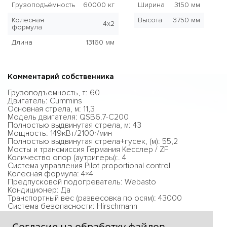
Грузоподъёмность
60000 кг
Ширина
3150 мм
Колесная
Высота
3750 мм
4x2
формула
Длина
13160 мм
Комментарий собственника
Грузоподъемность, т: 60
Двигатель: Cummins
Основная стрела, м: 11,3
Модель двигателя: QSB6.7-C200
Полностью выдвинутая стрела, м: 43
Мощность: 149кВт/2100r/мин
Полностью выдвинутая стрела+гусек, (м): 55,2
Мосты и трансмиссия Германия Кесслер / ZF
Количество опор (аутригеры):. 4
Система управления Pilot proportional control
Колесная формула: 4×4
Предпусковой подогреватель: Webasto
Кондиционер: Да
Транспортный вес (развесовка по осям): 43000
Система безопасности: Hirschmann
Габаритные размеры: 13160х3150х3750
Согласие на обработку файлов