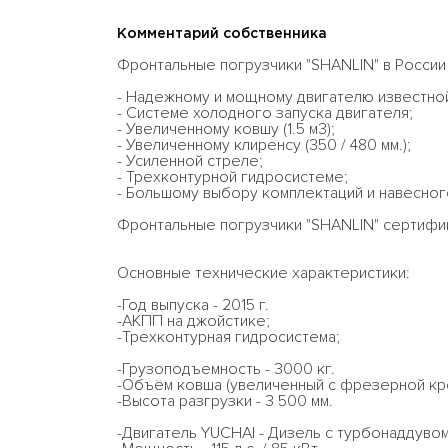
Комментарий собственника
Фронтальные погрузчики "SHANLIN" в России
- Надежному и мощному двигателю известной
- Системе холодного запуска двигателя;
- Увеличенному ковшу (1.5 м3);
- Увеличенному клиренсу (350 / 480 мм.);
- Усиленной стреле;
- Трехконтурной гидросистеме;
- Большому выбору комплектаций и навесно
Фронтальные погрузчики "SHANLIN" cертифи
Основные технические характеристики:
-Год выпуска - 2015 г.
-АКПП на джойстике;
-Трехконтурная гидросистема;
-Грузоподъемность - 3000 кг.
-Объём ковша (увеличенный с фрезерной кром
-Высота разгрузки - 3 500 мм.
-Двигатель YUCHAI - Дизель с турбонаддувом