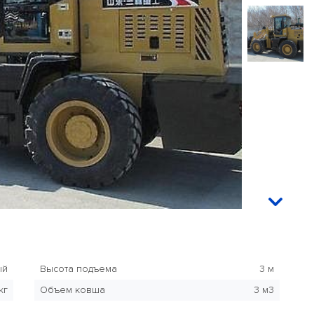
ый
Высота подъема
3 м
кг
Объем ковша
3 м3