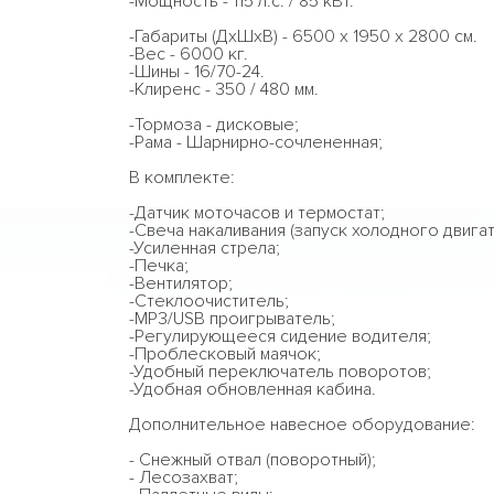
-Мощность - 115 л.с. / 85 кВт.
-Габариты (ДхШхВ) - 6500 х 1950 х 2800 cм.
-Вес - 6000 кг.
-Шины - 16/70-24.
-Клиренс - 350 / 480 мм.
-Тормоза - дисковые;
-Рама - Шарнирно-сочлененная;
В комплекте:
-Датчик моточасов и термостат;
-Свеча накаливания (запуск холодного двигат
-Усиленная стрела;
-Печка;
-Вентилятор;
-Стеклоочиститель;
-MP3/USB проигрыватель;
-Регулирующееся сидение водителя;
-Проблесковый маячок;
-Удобный переключатель поворотов;
-Удобная обновленная кабина.
Дополнительное навесное оборудование:
- Снежный отвал (поворотный);
- Лесозахват;