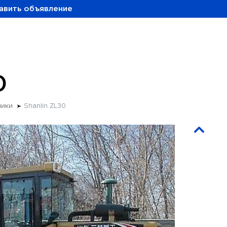
авить объявление
0
чики
Shanlin ZL30