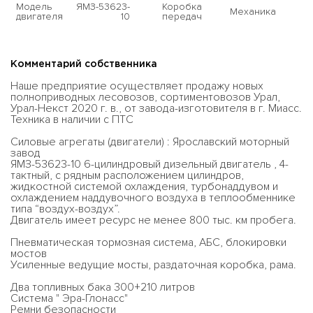
Модель
ЯМЗ-53623-
Коробка
Механика
двигателя
10
передач
Комментарий собственника
Наше предприятие осуществляет продажу новых
полноприводных лесовозов, сортиментовозов Урал,
Урал-Некст 2020 г. в., от завода-изготовителя в г. Миасс.
Техника в наличии с ПТС
Силовые агрегаты (двигатели) : Ярославский моторный
завод
ЯМЗ-53623-10 6-цилиндровый дизельный двигатель , 4-
тактный, с рядным расположением цилиндров,
жидкостной системой охлаждения, турбонаддувом и
охлаждением наддувочного воздуха в теплообменнике
типа “воздух-воздух”.
Двигатель имеет ресурс не менее 800 тыс. км пробега.
Пневматическая тормозная система, АБС, блокировки
мостов
Усиленные ведущие мосты, раздаточная коробка, рама.
Два топливных бака 300+210 литров
Система " Эра-Глонасс"
Ремни безопасности