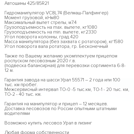
Автошины 425/85R21
Гидроманипулятор VC8L74 (Велмаш-Палфингер)
Момент грузовой, кНм80
Максимальный вылет стрелы, м7.4
Грузоподъемность на max. вылете, кг1080
Грузоподъемность на min. вылете, кг2330
Угол поворота колонны, град.420
Масса манипулятора (без захвата с ротатором), кг1580
Угол поворота вала ротатора, гр. Бесконечный
Также по Вашему желанию укомплектуем прицепом
роспуском лесовозным 2020 г.в.
(подвеска балансирная) для перевозки сортимента 6-8-
12 м.
Гарантия завода на шасси Урал 55571 – 2 года или 100
тыс. км пробег.
Межсервисный интервал ТО-0 -5 тыс.км, ТО-1 - 20 тыс. км,
ТО-2 - 40 тыс. км.
Гарантия на манипулятор и прицеп – 12 месяцев.
Доставка лесовозов по России опытными штатными
водителями
Возможно купить лесовоз Урал в лизинг
Любая форма собственности