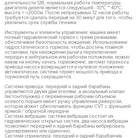
деятельности 12В, нормальная работа температуры
двигателя дизеля является следующей: -10°C ~ 40°C,
высота < =2000м. После непрерывных 12 часов работы
требуется сделать перерыв на 30 минут для того, чтобы
увеличить срок службы техники.
Инструменты и элементы управления: машина имеет
полный гидравлический тормоз с тремя режимами,
обеспечивая безопасность вождения. Использование
гидростатического тормоза, чтобы достичь плавной
остановки, при нахождении рычага переключения
передач в нейтральном или рабочем положении, можно
нажав на кнопку начать торможение, автомат перекоса
привода насоса возвращается в нулевое положение
автоматически, система теряет мощность привода и
тормозной путь сокращается.
Система привода: передний и задний барабаны
управляются двумя двигателями, а аксиальный клапан/
пистон/плунжер с переменным рабочим объемом
осевого поршня имеет ручку управления реверсом,
которая может обеспечивать функцию CVT с функцией
прямой / обратной передачи
Система вибрации: система вибрации состоит из
гидравлических открытых систем, два насоса вибрации
позволяют передний и задний барабаны вибрировать
одновременно или одиночно.
Система спринклера: передний и задний барабанчик