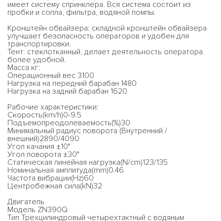
имеет систему спринклера. Вся система состоит из
пробки и сопла, фильтра, водяной помпы.
Кронштейн обвайзера: складной кронштейн обвайзера
улучшает безопасность операторов и удобен для
транспортировки.
Тент: стеклотканный, делает деятельность оператора
более удобной.
Масса кг:
Операционный вес 3100
Нагрузка на передний барабан 1480
Нагрузка на задний барабан 1620
Рабочие характеристики:
Скорость(km/h)0-9.5
Подъемопреодолеваемость(%)30
Минимальный радиус поворота (Внутренний /
внешний)2890/4090
Угол качания ±10°
Угол поворота ±30°
Статическая линейная нагрузка(N/cm)123/135
Номинальная амплитуда(mm)0.46
Частота вибрации(Hz)60
Центробежная сила(kN)32
Двигатель
Модель ZN390Q
Тип Трехцилиндровый четырехтактный с водяным