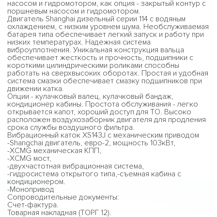
насосом и гидромотором, как опция - закрытый контур с
поршневым насосом и гидромотором.
Двигатель Shanghai дизельный серии 114 с водяным
охлаждением, с низким уровнем шума. Необслуживаемая
батарея типа обеспечивает легкий запуск и работу при
низких температурах. Надежная система
виброуплотнения. Уникальная конструкция вальца
обеспечивает жесткость и прочность, подшипники с
короткими цилиндрическими роликами способны
работать на сверхвысоких оборотах. Простая и удобная
система смазки обеспечивает смазку подшипников при
движении катка.
Опции - кулачковый валец, кулачковый бандаж,
кондиционер кабины. Простота обслуживания - легко
открывается капот, хороший доступ для ТО. Высоко
расположен воздухозаборник двигателя для продления
срока службы воздушного фильтра.
Вибрационный каток XS143J с механическим приводом
-Shangchai двигатель, евро-2, мощность 103кВт,
-XCMG механическая КПП,
-XCMG мост,
-двухчастотная вибрационная система,
-гидросистема открытого типа,-съемная кабина с
кондиционером.
-Монопривод
Сопроводительные документы:
Счет-фактура.
Товарная накладная (ТОРГ 12).