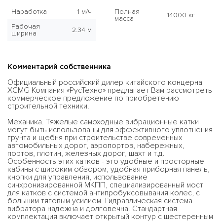
Наработка
1 м/ч
Полная
14000 кг
масса
Рабочая
2.34 м
ширина
Комментарий собственника
Официальный российский дилер китайского концерна
XCMG Компания «РусТехно» предлагает Вам рассмотреть
коммерческое предложение по приобретению
строительной техники.
Механика. Тяжелые самоходные вибрационные катки
могут быть использованы для эффективного уплотнения
грунта и щебня при строительстве современных
автомобильных дорог, аэропортов, набережных,
портов, плотин, железных дорог, шахт и т.д.
Особенность этих катков - это удобные и просторные
кабины с широким обзором, удобная приборная панель,
кнопки для управления, использование
синхронизированной МКПП, специализированный мост
для катков с системой антипробуксовывания колес, с
большим тяговым усилием. Гидравлическая система
вибратора надежна и долговечна. Стандартная
комплектация включает открытый контур с шестеренным