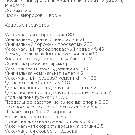
Номинальный крутящий момент двигателя Н.м/(об/мин)
1450/1400
Объем л 8,8
Нормы выбросов - Евро V
Ходовые параметры:
Максимальная скорость км/ч 80
Минимальный диаметр поворота м 21
Минимальный дорожный просвет мм 260
Максимальный преодолеваемый подъем % 45
Расход топлива на 100 километров л < =30
Количество сидячих мест в кабине шт. 2
Основные рабочие параметры
Максимальная грузоподъемность т 30
Минимальная номинальная вылет м 3
Максимальный грузовой момент кН. м 1132
Длина основной стрелы м 10.8
Длина полностью выдвинутой стрелы м 42
Длина полностью выдвинутой стрелы+ гусек м 51
Угол наклона гуська ° 0/15/30
Продольное расстояние выносных опор м 5.65
Боковое расстояние выносных опор м 6.4
Параметры рабочей скорости
Время подъема стрелы с 35
Время полного выдвижения стрелы с 95
Максимальная скорость вращения об/мин 2.5
Максимальная скорость подъема