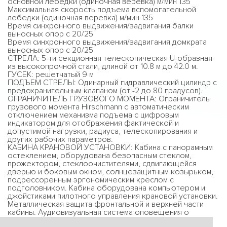
основной лебедки (одиночная веревка) м/мин 135
Максимальная скорость подъема вспомогательной
лебедки (одиночная веревка) м/мин 135
Время синхронного выдвижения/задвигания балки
выносных опор с 20/25
Время синхронного выдвижения/задвигания домкрата
выносных опор с 20/25
СТРЕЛА: 5-ти секционная телескопическая U-образная
из высокопрочной стали, длиной от 10.8 м до 42.0 м.
ГУСЕК: решетчатый 9 м
ПОДЪЕМ СТРЕЛЫ: Одинарный гидравлический цилиндр с
предохранительным клапаном (от -2 до 80 градусов).
ОГРАНИЧИТЕЛЬ ГРУЗОВОГО МОМЕНТА: Ограничитель
грузового момента Hirschmann с автоматическим
отключением механизма подъема с цифровым
индикатором для отображения фактической и
допустимой нагрузки, радиуса, телескопирования и
других рабочих параметров.
КАБИНА КРАНОВОЙ УСТАНОВКИ: Кабина с панорамным
остеклением, оборудована безопасным стеклом,
прожектором, стеклоочистителями, сдвигающейся
дверью и боковым окном, солнцезащитным козырьком,
подрессоренным эргономическим креслом с
подголовником. Кабина оборудована компьютером и
джойстиками пилотного управления крановой установки.
Металлическая защита фронтальной и верхней части
кабины. Аудиовизуальная система оповещения о
перегрузке. Кондиционер, отопитель.