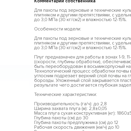
Комментарий собственника
Для пахоты под зерновые и технические куль
плитняком и другими препятствиями, с удель
до 3,0 МПа (30 кг/см2) и влажностью 12-15%.
Особенности модели:
Для пахоты под зерновые и технические куль
плитняком и другими препятствиями, с удель
до 3,0 МПа (30 кг/см2) и влажностью 12-15%.
Плуг предназначен для работы в зонах 1-9, 1
(скорости, глубины обработки), обеспечива
быть переоборудован в восьмикорпусный на
Технологический процесс обработки почвы 
углосним подрезает верхний слой почвы на г
борозды. Уложенный слой закрывается плас
результате чего достигается глубокая задел
Технические характеристики:
Производительность (га/ч): до 2,8
Ширина захвата плуга (м): 2,8±0,05
Масса плуга сухая конструктивная (кг): 1860±
Глубина пахоты (см) до 30
Глубина пахоты предплужника (см) до 12
Рабочая скорость движения (км/ч) до 10