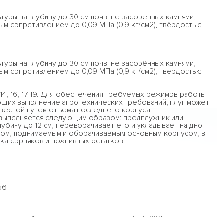
туры на глубину до 30 см почв, не засорённых камнями,
ным сопротивлением до 0,09 МПа (0,9 кг/см2), твёрдостью
туры на глубину до 30 см почв, не засорённых камнями,
ным сопротивлением до 0,09 МПа (0,9 кг/см2), твёрдостью
1-14, 16, 17-19. Для обеспечения требуемых режимов работы
ющих выполнение агротехнических требований, плуг может
весной путем отъема последнего корпуса.
выполняется следующим образом: предплужник или
лубину до 12 см, переворачивает его и укладывает на дно
том, поднимаемым и оборачиваемым основным корпусом, в
ка сорняков и пожнивных остатков.
56