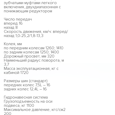
зубчатыми муфтами легкого
включения, двухдиапазонная с
понижающим редуктором
Число передач
вперед 16
назад 8
Скорость движения, км/ч: вперед/
назад 1,0-25,2/1,8-13,3
Колея, мм
по передним колесам 1260; 1410
по задним колесам 1250; 1400
Дорожный просвет, мм 320
Наименьший радиус поворота, м
3,7
Масса эксплуатационная, кг с
кабиной 1720
Размеры шин (стандарт)
передних колес 7,5L – 16
задних колес 12,4L – 16
Гидронавесная система
Грузоподъемность на оси
подвеса, кг 1100
Максимальное давление, кгс/см2
200