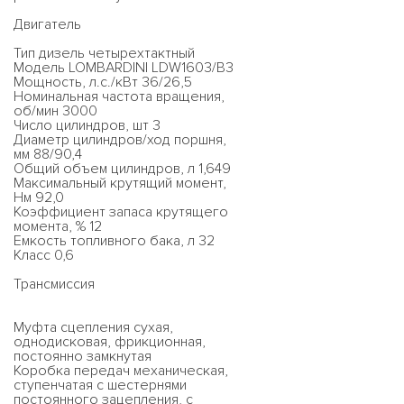
Двигатель
Тип дизель четырехтактный
Модель LOMBARDINI LDW1603/B3
Мощность, л.с./кВт 36/26,5
Номинальная частота вращения,
об/мин 3000
Число цилиндров, шт 3
Диаметр цилиндров/ход поршня,
мм 88/90,4
Общий объем цилиндров, л 1,649
Максимальный крутящий момент,
Нм 92,0
Коэффициент запаса крутящего
момента, % 12
Емкость топливного бака, л 32
Класс 0,6
Трансмиссия
Муфта сцепления сухая,
однодисковая, фрикционная,
постоянно замкнутая
Коробка передач механическая,
ступенчатая с шестернями
постоянного зацепления, с