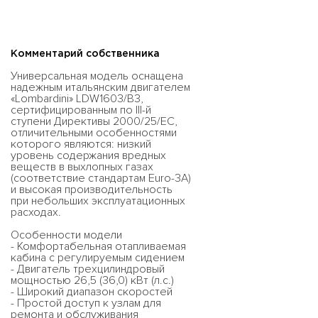
Комментарий собственника
Универсальная модель оснащена
надежным итальянским двигателем
«Lombardini» LDW1603/B3,
сертифицированным по III-й
ступени Директивы 2000/25/ЕС,
отличительными особенностями
которого являются: низкий
уровень содержания вредных
веществ в выхлопных газах
(соответствие стандартам Euro-3A)
и высокая производительность
при небольших эксплуатационных
расходах.
Особенности модели
- Комфортабельная отапливаемая
кабина с регулируемым сидением
- Двигатель трехцилиндровый
мощностью 26,5 (36,0) кВт (л.с.)
- Широкий диапазон скоростей
- Простой доступ к узлам для
ремонта и обслуживания