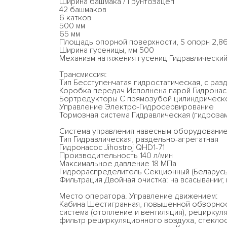
Ширина башмака / Грунтозацеп
42 башмаков
6 катков
500 мм
65 мм
Площадь опорной поверхности, S опорн 2,86
Ширина гусеницы, мм 500
Механизм натяжения гусениц Гидравлически
Трансмиссия:
Тип Бесступенчатая гидростатическая, с раз
Коробка передач Исполнена парой Гидрона
Бортредукторы С прямозубой цилиндрическо
Управление Электро-Гидросервирование
Тормозная система Гидравлическая (гидроза
Система управления навесным оборудование
Тип Гидравлическая, раздельно-агрегатная
Гидронасос Jihostroj QHD1-71
Производительность 140 л/мин
Максимальное давление 18 МПа
Гидрораспределитель Секционный (Беларусь
Фильтрация Двойная очистка: на всасывании;
Место оператора. Управление движением:
Кабина Шестигранная, повышенной обзорнос
система (отопление и вентиляция), рециркул
фильтр рециркуляционного воздуха, стеклоо