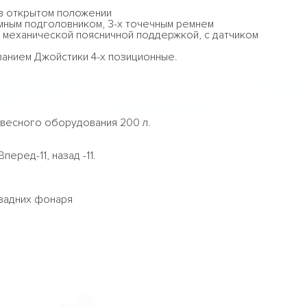
в открытом положении
мным подголовником, 3-х точечным ремнем
 механической поясничной поддержкой, с датчиком
анием Джойстики 4-х позиционные.
авесного оборудования 200 л.
еред-11, назад -11.
 задних фонаря