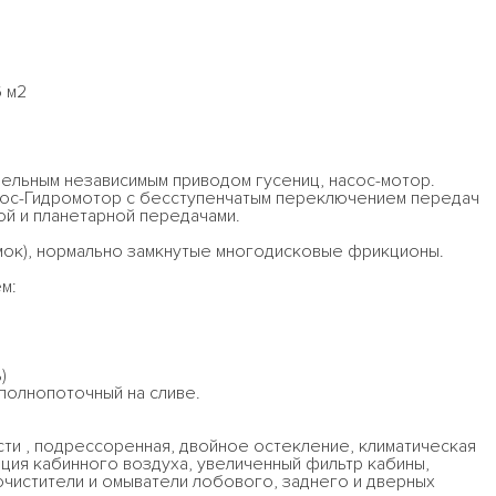
 м2
й
дельным независимым приводом гусениц, насос-мотор.
сос-Гидромотор с бесступенчатым переключением передач
й и планетарной передачами.
мок), нормально замкнутые многодисковые фрикционы.
м:
)
 полнопоточный на сливе.
ти , подрессоренная, двойное остекление, климатическая
яция кабинного воздуха, увеличенный фильтр кабины,
чистители и омыватели лобового, заднего и дверных