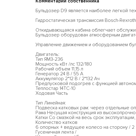
Комментарий собственника
Бульдозер D9 является наиболее легкой тех
Гидростатическая трансмиссия Bosch-Rexroth
Откидывающаяся кабина облегчает обслужи
Бульдозер оборудован атмосферным двигате
Управление движением и оборудованием бул
Двигатель:
Тип ЯМЗ-236
Мощность кВт /лс 132/180
Рабочий объем 11,15 л
Генератор 24 В / 55 А
Аккумулятор 2*12 В / 2*132 Ач
Предпусковой подогрев с функцией автоно
Теплостар 14ТС-10
Ходовая Часть
Тип Линейная:
Подвеска катковых рам: через отдельные оп
Рама Несущая конструкция из высокопрочной
Катки Со смазкой на весь срок эксплуатации,
Количество катков
6 опорных + ведущее колесо на сторону / 
Гусеничная лента /