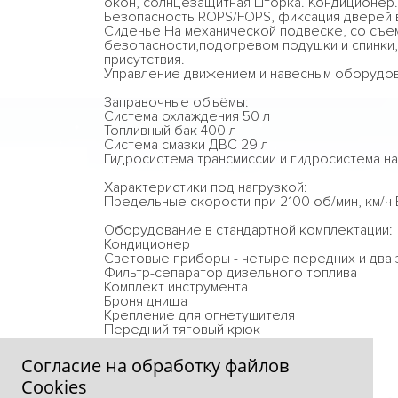
окон, солнцезащитная шторка. Кондиционер.
Безопасность ROPS/FOPS, фиксация дверей 
Сиденье На механической подвеске, со съе
безопасности,подогревом подушки и спинки,
присутствия.
Управление движением и навесным оборудов
Заправочные объёмы:
Система охлаждения 50 л
Топливный бак 400 л
Система смазки ДВС 29 л
Гидросистема трансмиссии и гидросистема н
Характеристики под нагрузкой:
Предельные скорости при 2100 об/мин, км/ч Вп
Оборудование в стандартной комплектации:
Кондиционер
Световые приборы - четыре передних и два
Фильтр-сепаратор дизельного топлива
Комплект инструмента
Броня днища
Крепление для огнетушителя
Передний тяговый крюк
Нагнетающий вентилятор.
Согласие на обработку файлов
Сookies