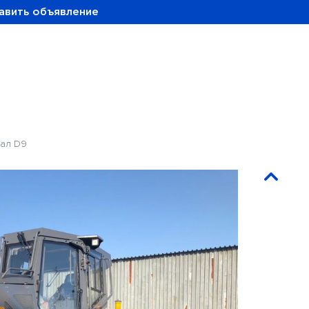
авить объявление
рал D9