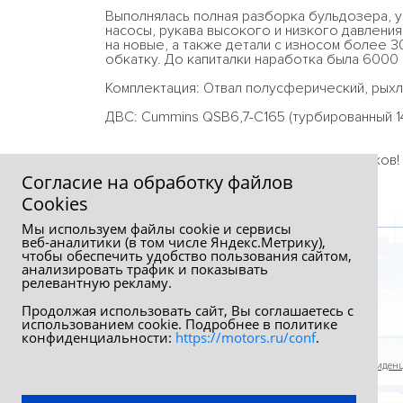
Выполнялась полная разборка бульдозера, 
насосы, рукава высокого и низкого давлени
на новые, а также детали с износом более 
обкатку. До капиталки наработка была 6000
Комплектация: Отвал полусферический, рыхл
ДВС: Cummins QSB6,7-C165 (турбированный 14
Продажа от собственника без посредников!
Согласие на обработку файлов
Сookies
Мы используем файлы cookie и сервисы
веб‑аналитики (в том числе Яндекс.Метрику),
чтобы обеспечить удобство пользования сайтом,
анализировать трафик и показывать
релевантную рекламу.
Продолжая использовать сайт, Вы соглашаетесь с
использованием cookie. Подробнее в политике
конфиденциальности:
https://motors.ru/conf
.
Обработка персональных данных
Политика конфиден