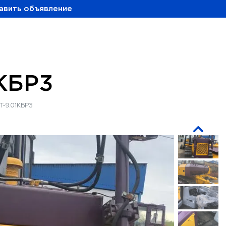
авить объявление
КБР3
Т-9.01КБР3