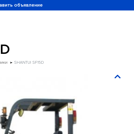
авить объявление
5D
чики
SHANTUI SF15D