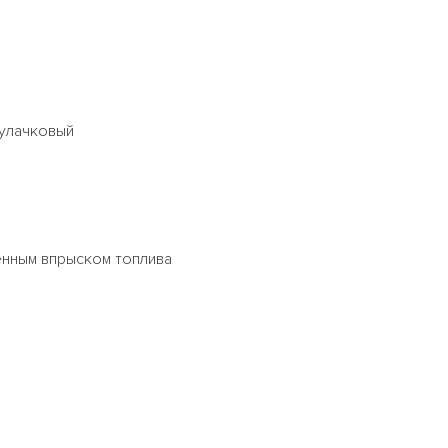
улачковый
енным впрыском топлива