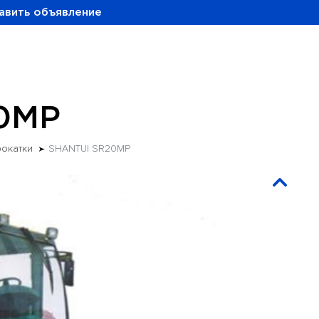
авить объявление
0MP
рокатки
SHANTUI SR20MP