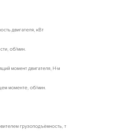
сть двигателя, кВт
ти, об/мин.
щий момент двигателя, Н·м
ем моменте, об/мин.
овителем грузоподъёмность, т