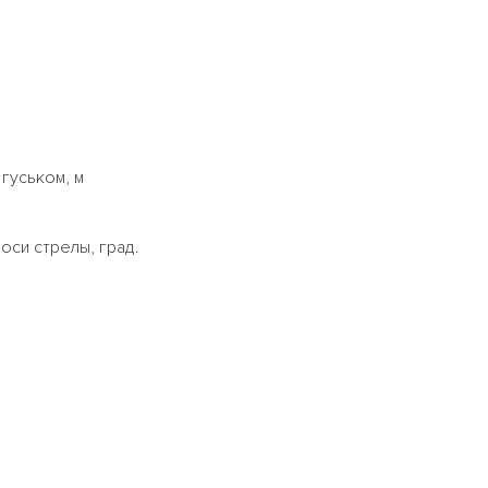
гуськом, м
си стрелы, град.