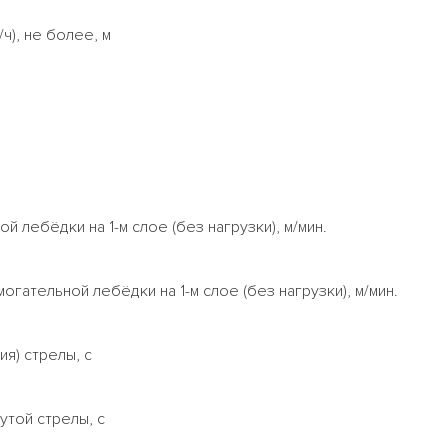
ч), не более, м
й лебёдки на 1-м слое (без нагрузки), м/мин.
гательной лебёдки на 1-м слое (без нагрузки), м/мин.
я) стрелы, с
утой стрелы, с