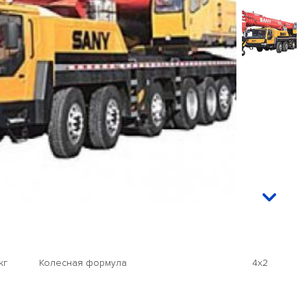
кг
Колесная формула
4x2