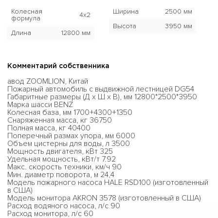
Колесная
Ширина
2500 мм
4x2
формула
Высота
3950 мм
Длина
12800 мм
Комментарий собственника
авод ZOOMLION, Китай
Пожарный автомобиль с выдвижной лестницей DG54
Габаритные размеры (Д х Ш х В), мм 12800*2500*3950
Марка шасси BENZ
Колесная база, мм 1700+4300+1350
Снаряженная масса, кг 36750
Полная масса, кг 40400
Поперечный размах упора, мм 6000
Объем цистерны для воды, л 3500
Мощность двигателя, кВт 325
Удельная мощность, кВт/т 7.92
Макс. скорость техники, км/ч 90
Мин. диаметр поворота, м 24,4
Модель пожарного насоса HALE RSD100 (изготовленный
в США)
Модель монитора AKRON 3578 (изготовленный в США)
Расход водяного насоса, л/с 90
Расход монитора, л/с 60