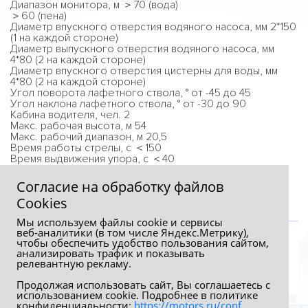
Диапазон монитора, м ＞70 (вода)
＞60 (пена)
Диаметр впускного отверстия водяного насоса, мм 2*150
(1 на каждой стороне)
Диаметр выпускного отверстия водяного насоса, мм
4*80 (2 на каждой стороне)
Диаметр впускного отверстия цистерны для воды, мм
4*80 (2 на каждой стороне)
Угол поворота лафетного ствола, ° от -45 до 45
Угол наклона лафетного ствола, ° от -30 до 90
Кабина водителя, чел. 2
Макс. рабочая высота, м 54
Макс. рабочий диапазон, м 20,5
Время работы стрелы, с ＜150
Время выдвижения упора, с ＜40
Макс. допустимая скорость намотки, м/с 12.5
Согласие на обработку файлов
Сookies
Мы используем файлы cookie и сервисы
веб‑аналитики (в том числе Яндекс.Метрику),
чтобы обеспечить удобство пользования сайтом,
анализировать трафик и показывать
релевантную рекламу.
Продолжая использовать сайт, Вы соглашаетесь с
использованием cookie. Подробнее в политике
конфиденциальности:
https://motors.ru/conf
.