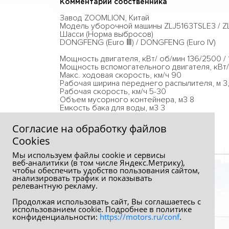
Комментарий собственника
Завод ZOOMLION, Китай
Модель уборочной машины ZLJ5163TSLE3 / Z
Шасси (Норма выбросов)
DONGFENG (Euro Ⅲ) / DONGFENG (Euro IV)
Мощность двигателя, кВт/ об/мин 136/2500 /
Мощность вспомогательного двигателя, кВт/
Макс. ходовая скорость, км/ч 90
Рабочая ширина переднего распылителя, м 3
Рабочая скорость, км/ч 5-30
Объем мусорного контейнера, м3 8
Емкость бака для воды, м3 3
Макс. полный вес с грузом, кг 16 000
Согласие на обработку файлов
Сookies
Мы используем файлы cookie и сервисы
веб‑аналитики (в том числе Яндекс.Метрику),
чтобы обеспечить удобство пользования сайтом,
анализировать трафик и показывать
релевантную рекламу.
Продолжая использовать сайт, Вы соглашаетесь с
использованием cookie. Подробнее в политике
конфиденциальности:
https://motors.ru/conf
.