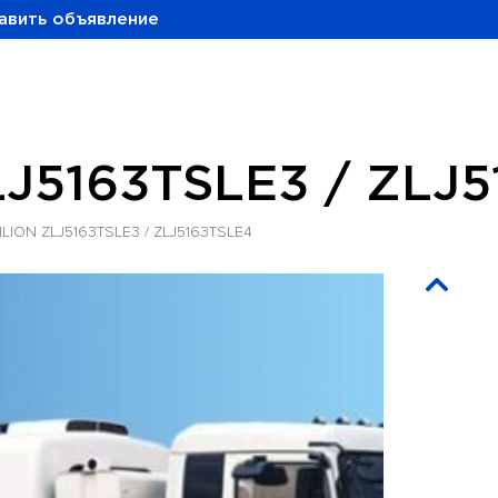
авить объявление
J5163TSLE3 / ZLJ5
ION ZLJ5163TSLE3 / ZLJ5163TSLE4