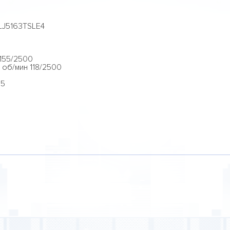
LJ5163TSLE4
 155/2500
 об/мин 118/2500
,5